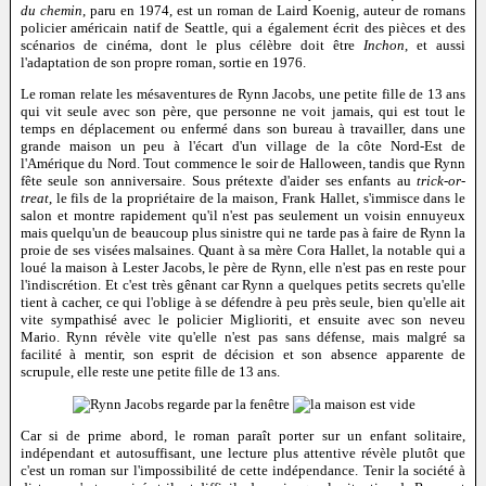
du chemin
, paru en 1974, est un roman de Laird Koenig, auteur de romans
policier américain natif de Seattle, qui a également écrit des pièces et des
scénarios de cinéma, dont le plus célèbre doit être
Inchon
, et aussi
l'adaptation de son propre roman, sortie en 1976.
Le roman relate les mésaventures de Rynn Jacobs, une petite fille de 13 ans
qui vit seule avec son père, que personne ne voit jamais, qui est tout le
temps en déplacement ou enfermé dans son bureau à travailler, dans une
grande maison un peu à l'écart d'un village de la côte Nord-Est de
l'Amérique du Nord. Tout commence le soir de Halloween, tandis que Rynn
fête seule son anniversaire. Sous prétexte d'aider ses enfants au
trick-or-
treat
, le fils de la propriétaire de la maison, Frank Hallet, s'immisce dans le
salon et montre rapidement qu'il n'est pas seulement un voisin ennuyeux
mais quelqu'un de beaucoup plus sinistre qui ne tarde pas à faire de Rynn la
proie de ses visées malsaines. Quant à sa mère Cora Hallet, la notable qui a
loué la maison à Lester Jacobs, le père de Rynn, elle n'est pas en reste pour
l'indiscrétion. Et c'est très gênant car Rynn a quelques petits secrets qu'elle
tient à cacher, ce qui l'oblige à se défendre à peu près seule, bien qu'elle ait
vite sympathisé avec le policier Miglioriti, et ensuite avec son neveu
Mario. Rynn révèle vite qu'elle n'est pas sans défense, mais malgré sa
facilité à mentir, son esprit de décision et son absence apparente de
scrupule, elle reste une petite fille de 13 ans.
Car si de prime abord, le roman paraît porter sur un enfant solitaire,
indépendant et autosuffisant, une lecture plus attentive révèle plutôt que
c'est un roman sur l'impossibilité de cette indépendance. Tenir la société à