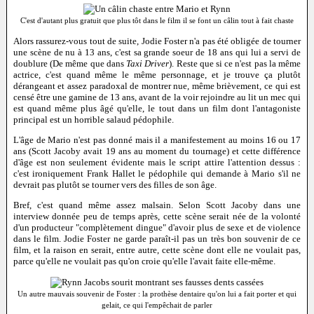
C'est d'autant plus gratuit que plus tôt dans le film il se font un câlin tout à fait chaste
Alors rassurez-vous tout de suite, Jodie Foster n'a pas été obligée de tourner
une scène de nu à 13 ans, c'est sa grande soeur de 18 ans qui lui a servi de
doublure (De même que dans
Taxi Driver
). Reste que si ce n'est pas la même
actrice, c'est quand même le même personnage, et je trouve ça plutôt
dérangeant et assez paradoxal de montrer nue, même brièvement, ce qui est
censé être une gamine de 13 ans, avant de la voir rejoindre au lit un mec qui
est quand même plus âgé qu'elle, le tout dans un film dont l'antagoniste
principal est un horrible salaud pédophile.
L'âge de Mario n'est pas donné mais il a manifestement au moins 16 ou 17
ans (Scott Jacoby avait 19 ans au moment du tournage) et cette différence
d'âge est non seulement évidente mais le script attire l'attention dessus :
c'est ironiquement Frank Hallet le pédophile qui demande à Mario s'il ne
devrait pas plutôt se tourner vers des filles de son âge.
Bref, c'est quand même assez malsain. Selon Scott Jacoby dans une
interview donnée peu de temps après, cette scène serait née de la volonté
d'un producteur "complètement dingue" d'avoir plus de sexe et de violence
dans le film. Jodie Foster ne garde paraît-il pas un très bon souvenir de ce
film, et la raison en serait, entre autre, cette scène dont elle ne voulait pas,
parce qu'elle ne voulait pas qu'on croie qu'elle l'avait faite elle-même.
Un autre mauvais souvenir de Foster : la prothèse dentaire qu'on lui a fait porter et qui
gelait, ce qui l'empêchait de parler