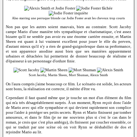
Also starring une perruque blonde car Jodie Foster avait les cheveux trop courts
Non pas que les autres soient mauvais, bien au contraire. Scott Jacoby
campe Mario d'une manière très sympathique et charismatique, c'est assez
bizarre qu'il ne semble pas avoir eu une énorme carrière ensuite, et Martin
Sheen est quant à lui vraiment excellent pour jouer le rôle du pervers,
d'autant mieux qu'il n'y a rien de grand-guignolesque dans sa performance,
et son apparence anodine aussi bien que ses manières apparemment
urbaines et détachées lui permettent de donner beaucoup de réalisme et
d'épaisseur à un personnage d'ordure finie.
Scott Jacoby, Martin Sheen, Mort Shuman, Alexis Smith
On l'aura compris j'aime beaucoup ce film. Le scénario est solide, les acteurs
sont bons, la réalisation est correcte, il mérite d'être vu.
Cependant il faut quand même que je touche un mot d'un élément du film
qui m'a très désagréablement surpris. À un moment, Rynn reçoit donc l'aide
de Mario avec qui elle sympathise et qui devient rapidement son complice
pour l'aider à protéger ses petits secrets. Rynn et Mario finissent par tomber
amoureux, et dans le film (je ne me souviens plus si c'est le cas dans le
roman, je crois que c'est plus ambigu), ils finissent par coucher ensemble, ce
qui se traduit par une scène où on voit Rynn se déshabiller de dos et
rejoindre Mario au lit.