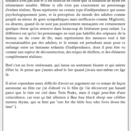
distance n'est pas aisé et il est difficile de croire que la situation de Rynn est
ultimement tenable. Même si elle n'est pas exactement un personnage
d'enfant réaliste, Rynn représente un certain type d'indépendance qui sonne
psychologiquement juste, et la perception du monde des adultes comme
peuplé au mieux de gens sympathiques mais inefficaces comme Miglioriti,
ou absents, quand ils ne sont pas positivement menaçants est certainement
quelque chose qu'on retrouve dans beaucoup de littérature pour enfant. La
différence est qu'ici les personnages ne sont pas habillés des oripeaux de la
fantasy ou du conte de fée, mais représentent des menaces tout à fait
reconnaissables par des adultes, et le roman est perturbant aussi pour ce
mélange entre un fantasme enfantin d'indépendance, dont il peut être vu
comme une espèce de déconstruction, des tropes de thrillers, et des éléments
complètement réalistes.
Bref c'est un livre intéressant, qui laisse un sentiment bizarre et qui mérite
d'être lu. Je pense que j'aurais adoré le lire quand j'avais moi-même cet âge
là.
Il m'est cependant assez difficile d'avoir un jugement sur ce roman de façon
autonome au film car j'ai d'abord vu le film (je l'ai découvert par hasard
parce que le titre est cité dans Twin Peaks, mais il s'agit peut-être d'une
coïncidence, car tout ça fait allusion à
Baa baa black sheep
une célèbre
nursery rhyme, qui se finit par "one for the little boy who lives down the
lane" ).