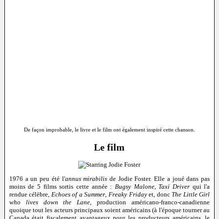
De façon improbable, le livre et le film ont également inspiré cette chanson.
Le film
1976 a un peu été l'
annus mirabilis
de Jodie Foster. Elle a joué dans pas
moins de 5 films sortis cette année :
Bugsy Malone
,
Taxi Driver
qui l'a
rendue célèbre,
Echoes of a Summer
,
Freaky Friday
et, donc
The Little Girl
who lives down the Lane
, production américano-franco-canadienne
quoique tout les acteurs principaux soient américains (à l'époque tourner au
Canada était fiscalement avantageux pour les producteurs américains, le