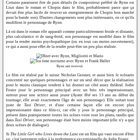
Certains paraissent être de purs détails (le compositeur préféré de Rynn est
Liszt dans le roman et Chopin dans le film, probablement parce que ça
devait être plus facile de trouver un enregistrement de Chopin bon marché
pour la bande son). D'autres changements sont plus intéressants, en ce qu'ils
modifient le personnage de Rynn.
Là où dans le roman elle apparaît comme particulièrement froide et distante,
plus calculatrice et de sang-froid, son personnage est modifié dans le film
pour la rendre moins psychopathique (ou en tout cas moins ouvertement),
ce qui a aussi pour effet de la rendre peut-être un peu plus réaliste.
Rynn sait recevoir.
Le film est réalisé par le suisse Nicholas Gessner, et aussi bien le scénario
concentré sur quelques personnages et sur un seul décor que la réalisation
pour le moins classique tendent à lui donner un côté assez théâtral. Jodie
Foster joue le personnage principal avec un brio très impressionnant,
surtout pour une actrice aussi jeune (Ayant fêté ses 13 ans au début du
tournage, elle avait exactement l'âge de son personnage). Elle sortait tout
juste de
Taxi Driver
, et d'une certaine façon elle est encore plus
impressionante dans ce film-ci, car elle y joue le personnage principal,
présent dans pratiquement toutes les scènes voire tout les plans, tandis que
dans
Taxi Driver
, son personnage était bien moins important (elle n'y a que
deux scènes de dialogue).
Si
The Little Girl who Lives down the Lane
est un film qui vaut encore d'être
vu, c'est largement grâce à la performance exceptionnelle de Jodie Foster.